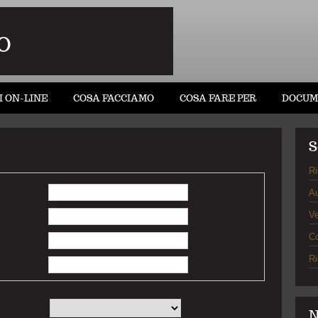
O
I ON-LINE
COSA FACCIAMO
COSA FARE PER
DOCUM
S
Ri
Au
Ve
C
Ri
N