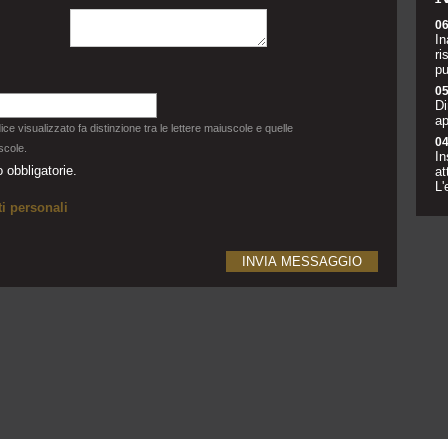
06
In
ri
pu
05
Di
ap
dice visualizzato fa distinzione tra le lettere maiuscole e quelle
04
scole.
In
 obbligatorie.
at
L'
i personali