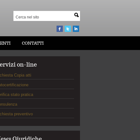
ENTI
CONTATTI
ervizi on-line
chiesta Copia atti
tocertificazione
rifica stato pratica
onsulenza
chiesta preventivo
ews Giuridiche